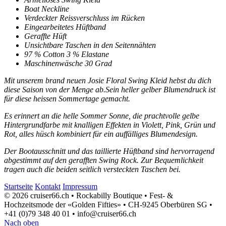
Boat Neckline
Verdeckter Reissverschluss im Rücken
Eingearbeitetes Hüftband
Geraffte Hüft
Unsichtbare Taschen in den Seitennähten
97 % Cotton 3 % Elastane
Maschinenwäsche 30 Grad
Mit unserem brand neuen Josie Floral Swing Kleid hebst du dich
diese Saison von der Menge ab.Sein heller gelber Blumendruck ist
für diese heissen Sommertage gemacht.
Es erinnert an die helle Sommer Sonne, die prachtvolle gelbe
Hintergrundfarbe mit knalligen Effekten in Violett, Pink, Grün und
Rot, alles hüsch kombiniert für ein auffälliges Blumendesign.
Der Bootausschnitt und das taillierte Hüftband sind hervorragend
abgestimmt auf den gerafften Swing Rock. Zur Bequemlichkeit
tragen auch die beiden seitlich versteckten Taschen bei.
Startseite
Kontakt
Impressum
© 2026 cruiser66.ch • Rockabilly Boutique • Fest- &
Hochzeitsmode der «Golden Fifties» • CH-9245 Oberbüren SG •
+41 (0)79 348 40 01 • info@cruiser66.ch
Nach oben